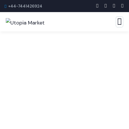
+44-7441426924
Estrategias inteligentes.
Resultados nítidos utopía
mercado
La mejor empresa de consultoría empresarial en la que
puede confiar.