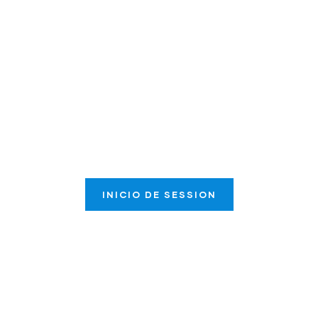
Nuestra misión: impulsar el éxito
de los clientes convirtiendo
juntos sus aspiraciones en
logros.
INICIO DE SESSION