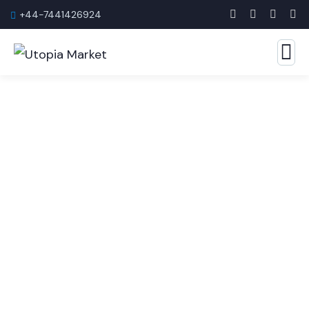
+44-7441426924
Marketing para todas las
empresas
La mejor empresa de marketing empresarial en la
que puede confiar.