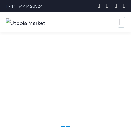
+44-7441426924
Estratégias inteligentes.
Sharp Results mercado de utopia
A melhor empresa de consultoria empresarial com a qual
você pode contar.